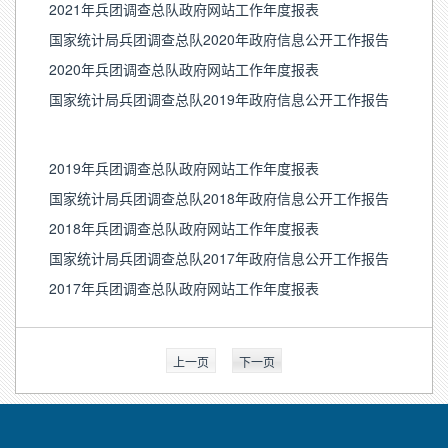
2021年兵团调查总队政府网站工作年度报表
国家统计局兵团调查总队2020年政府信息公开工作报告
2020年兵团调查总队政府网站工作年度报表
国家统计局兵团调查总队2019年政府信息公开工作报告
2019年兵团调查总队政府网站工作年度报表
国家统计局兵团调查总队2018年政府信息公开工作报告
2018年兵团调查总队政府网站工作年度报表
国家统计局兵团调查总队2017年政府信息公开工作报告
2017年兵团调查总队政府网站工作年度报表
上一页
下一页