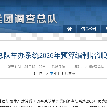
览
信息公开
总队举办系统2026年预算编制培训
发布时间：25年12月09日
信息来源：
编辑：兵团调查总队
【字体：
大
中
小
】
打印本页
家统计局新疆生产建设兵团调查总队举办兵团调查队系统2026年预